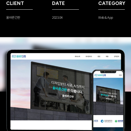
CLIENT
DATE
CATEGORY
Web & App
올바른간판
2023.04