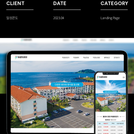
CLIENT
DATE
CATEGORY
Landing Page
일성콘도
2023.04